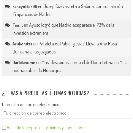
en
Josep Cuevas reta a Sabina, con su canción
Fancyotter98
‘Fragancias de Madrid’
en
Ayuso logró que Madrid acaparase el 73% de la
Finnit
inversión extranjera
en
Pataleta de Pablo Iglesias: Lleva a Ana Rosa
Arukorstza
Quintana a los juzgados
en
Más ‘descuidos’ como el de Doña Letizia en Misa
Darkitasume
podrían abolir la Monarquía
¿TE VAS A PERDER LAS ÚLTIMAS NOTICIAS?
Dirección de correo electrónico:
He leído y acepto los términos y condiciones