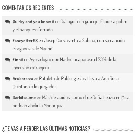
COMENTARIOS RECIENTES
en
Diálogos con gracejo: El poeta pobre
Quirky and you know it
y el banquero forrado
en
Josep Cuevas reta a Sabina, con su canción
Fancyotter98
‘Fragancias de Madrid’
en
Ayuso logró que Madrid acaparase el 73% de la
Finnit
inversión extranjera
en
Pataleta de Pablo Iglesias: Lleva a Ana Rosa
Arukorstza
Quintana a los juzgados
en
Más ‘descuidos’ como el de Doña Letizia en Misa
Darkitasume
podrían abolir la Monarquía
¿TE VAS A PERDER LAS ÚLTIMAS NOTICIAS?