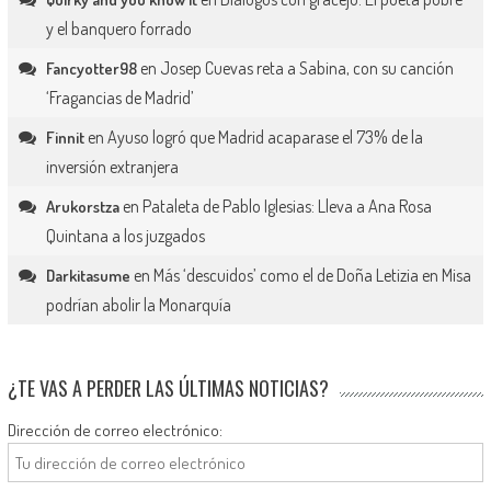
y el banquero forrado
en
Josep Cuevas reta a Sabina, con su canción
Fancyotter98
‘Fragancias de Madrid’
en
Ayuso logró que Madrid acaparase el 73% de la
Finnit
inversión extranjera
en
Pataleta de Pablo Iglesias: Lleva a Ana Rosa
Arukorstza
Quintana a los juzgados
en
Más ‘descuidos’ como el de Doña Letizia en Misa
Darkitasume
podrían abolir la Monarquía
¿TE VAS A PERDER LAS ÚLTIMAS NOTICIAS?
Dirección de correo electrónico: