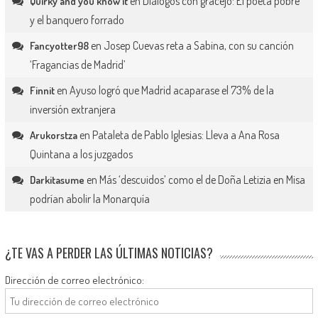
en
Diálogos con gracejo: El poeta pobre
Quirky and you know it
y el banquero forrado
en
Josep Cuevas reta a Sabina, con su canción
Fancyotter98
‘Fragancias de Madrid’
en
Ayuso logró que Madrid acaparase el 73% de la
Finnit
inversión extranjera
en
Pataleta de Pablo Iglesias: Lleva a Ana Rosa
Arukorstza
Quintana a los juzgados
en
Más ‘descuidos’ como el de Doña Letizia en Misa
Darkitasume
podrían abolir la Monarquía
¿TE VAS A PERDER LAS ÚLTIMAS NOTICIAS?
Dirección de correo electrónico: