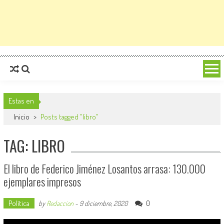
Estas en
Inicio
>
Posts tagged "libro"
TAG: LIBRO
El libro de Federico Jiménez Losantos arrasa: 130.000
ejemplares impresos
Política
0
by
Redaccion
-
9 diciembre, 2020