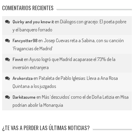
COMENTARIOS RECIENTES
en
Diálogos con gracejo: El poeta pobre
Quirky and you know it
y el banquero forrado
en
Josep Cuevas reta a Sabina, con su canción
Fancyotter98
‘Fragancias de Madrid’
en
Ayuso logró que Madrid acaparase el 73% de la
Finnit
inversión extranjera
en
Pataleta de Pablo Iglesias: Lleva a Ana Rosa
Arukorstza
Quintana a los juzgados
en
Más ‘descuidos’ como el de Doña Letizia en Misa
Darkitasume
podrían abolir la Monarquía
¿TE VAS A PERDER LAS ÚLTIMAS NOTICIAS?