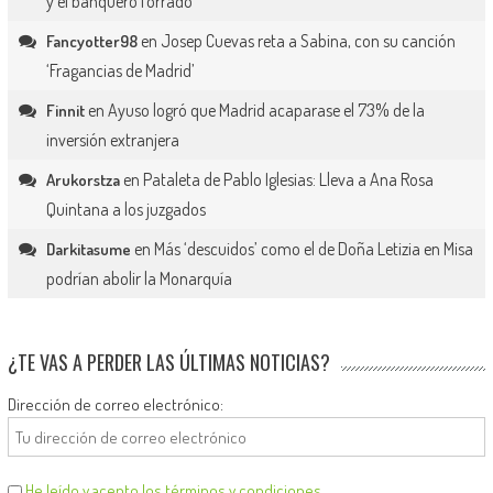
y el banquero forrado
en
Josep Cuevas reta a Sabina, con su canción
Fancyotter98
‘Fragancias de Madrid’
en
Ayuso logró que Madrid acaparase el 73% de la
Finnit
inversión extranjera
en
Pataleta de Pablo Iglesias: Lleva a Ana Rosa
Arukorstza
Quintana a los juzgados
en
Más ‘descuidos’ como el de Doña Letizia en Misa
Darkitasume
podrían abolir la Monarquía
¿TE VAS A PERDER LAS ÚLTIMAS NOTICIAS?
Dirección de correo electrónico:
He leído y acepto los términos y condiciones