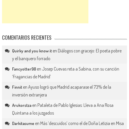
COMENTARIOS RECIENTES
en
Diálogos con gracejo: El poeta pobre
Quirky and you know it
y el banquero forrado
en
Josep Cuevas reta a Sabina, con su canción
Fancyotter98
‘Fragancias de Madrid’
en
Ayuso logró que Madrid acaparase el 73% de la
Finnit
inversión extranjera
en
Pataleta de Pablo Iglesias: Lleva a Ana Rosa
Arukorstza
Quintana a los juzgados
en
Más ‘descuidos’ como el de Doña Letizia en Misa
Darkitasume