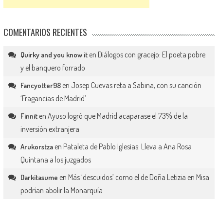
COMENTARIOS RECIENTES
en
Diálogos con gracejo: El poeta pobre
Quirky and you know it
y el banquero forrado
en
Josep Cuevas reta a Sabina, con su canción
Fancyotter98
‘Fragancias de Madrid’
en
Ayuso logró que Madrid acaparase el 73% de la
Finnit
inversión extranjera
en
Pataleta de Pablo Iglesias: Lleva a Ana Rosa
Arukorstza
Quintana a los juzgados
en
Más ‘descuidos’ como el de Doña Letizia en Misa
Darkitasume
podrían abolir la Monarquía