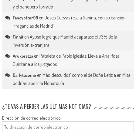
y el banquero forrado
en
Josep Cuevas reta a Sabina, con su canción
Fancyotter98
‘Fragancias de Madrid’
en
Ayuso logró que Madrid acaparase el 73% de la
Finnit
inversión extranjera
en
Pataleta de Pablo Iglesias: Lleva a Ana Rosa
Arukorstza
Quintana a los juzgados
en
Más ‘descuidos’ como el de Doña Letizia en Misa
Darkitasume
podrían abolir la Monarquía
¿TE VAS A PERDER LAS ÚLTIMAS NOTICIAS?
Dirección de correo electrónico: