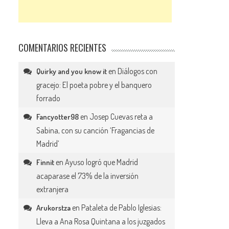
COMENTARIOS RECIENTES
en
Diálogos con
Quirky and you know it
gracejo: El poeta pobre y el banquero
forrado
en
Josep Cuevas reta a
Fancyotter98
Sabina, con su canción ‘Fragancias de
Madrid’
en
Ayuso logró que Madrid
Finnit
acaparase el 73% de la inversión
extranjera
en
Pataleta de Pablo Iglesias:
Arukorstza
Lleva a Ana Rosa Quintana a los juzgados