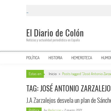
El Diario de Colón
Noticias y actualidad periodística en España
POLÍTICA
HISTORIA
HEMEROTECA
HUMO
Estas en
Inicio
>
Posts tagged "José Antonio Zarza
TAG: JOSÉ ANTONIO ZARZALEJ
J.A Zarzalejos desvela un plan de Sánche
Política
by
Redaccion
-
2 marzo, 2021