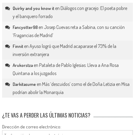
en
Diálogos con gracejo: El poeta pobre
Quirky and you know it
y el banquero forrado
en
Josep Cuevas reta a Sabina, con su canción
Fancyotter98
‘Fragancias de Madrid’
en
Ayuso logró que Madrid acaparase el 73% de la
Finnit
inversión extranjera
en
Pataleta de Pablo Iglesias: Lleva a Ana Rosa
Arukorstza
Quintana a los juzgados
en
Más ‘descuidos’ como el de Doña Letizia en Misa
Darkitasume
podrían abolir la Monarquía
¿TE VAS A PERDER LAS ÚLTIMAS NOTICIAS?
Dirección de correo electrónico: