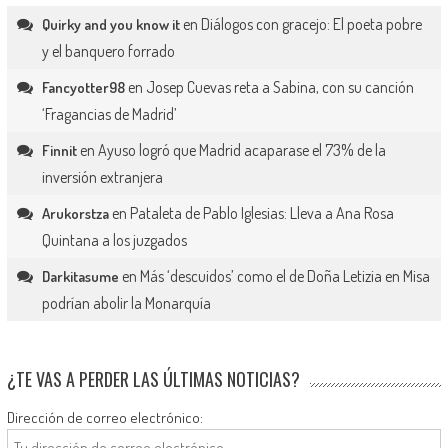
en
Diálogos con gracejo: El poeta pobre
Quirky and you know it
y el banquero forrado
en
Josep Cuevas reta a Sabina, con su canción
Fancyotter98
‘Fragancias de Madrid’
en
Ayuso logró que Madrid acaparase el 73% de la
Finnit
inversión extranjera
en
Pataleta de Pablo Iglesias: Lleva a Ana Rosa
Arukorstza
Quintana a los juzgados
en
Más ‘descuidos’ como el de Doña Letizia en Misa
Darkitasume
podrían abolir la Monarquía
¿TE VAS A PERDER LAS ÚLTIMAS NOTICIAS?
Dirección de correo electrónico: