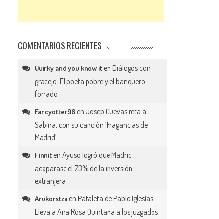
COMENTARIOS RECIENTES
en
Diálogos con
Quirky and you know it
gracejo: El poeta pobre y el banquero
forrado
en
Josep Cuevas reta a
Fancyotter98
Sabina, con su canción ‘Fragancias de
Madrid’
en
Ayuso logró que Madrid
Finnit
acaparase el 73% de la inversión
extranjera
en
Pataleta de Pablo Iglesias:
Arukorstza
Lleva a Ana Rosa Quintana a los juzgados