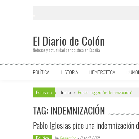
El Diario de Colón
Noticias y actualidad periodística en España
POLÍTICA
HISTORIA
HEMEROTECA
HUMO
Estas en
Inicio
>
Posts tagged "indemnización"
TAG: INDEMNIZACIÓN
Pablo Iglesias pide una indemnización 
Política
by
Redaccion
-
8 abril, 2021