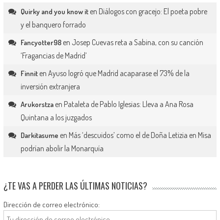
en
Diálogos con gracejo: El poeta pobre
Quirky and you know it
y el banquero forrado
en
Josep Cuevas reta a Sabina, con su canción
Fancyotter98
‘Fragancias de Madrid’
en
Ayuso logró que Madrid acaparase el 73% de la
Finnit
inversión extranjera
en
Pataleta de Pablo Iglesias: Lleva a Ana Rosa
Arukorstza
Quintana a los juzgados
en
Más ‘descuidos’ como el de Doña Letizia en Misa
Darkitasume
podrían abolir la Monarquía
¿TE VAS A PERDER LAS ÚLTIMAS NOTICIAS?
Dirección de correo electrónico: