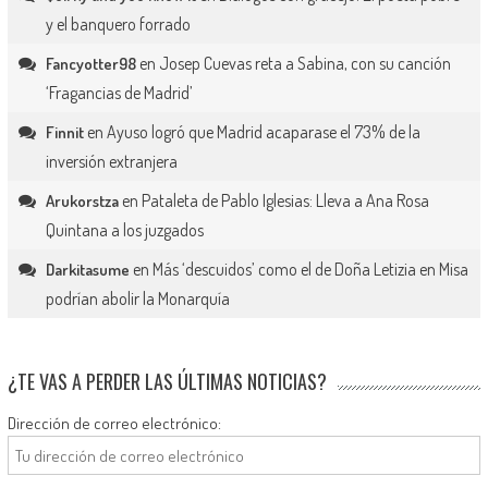
y el banquero forrado
en
Josep Cuevas reta a Sabina, con su canción
Fancyotter98
‘Fragancias de Madrid’
en
Ayuso logró que Madrid acaparase el 73% de la
Finnit
inversión extranjera
en
Pataleta de Pablo Iglesias: Lleva a Ana Rosa
Arukorstza
Quintana a los juzgados
en
Más ‘descuidos’ como el de Doña Letizia en Misa
Darkitasume
podrían abolir la Monarquía
¿TE VAS A PERDER LAS ÚLTIMAS NOTICIAS?
Dirección de correo electrónico: