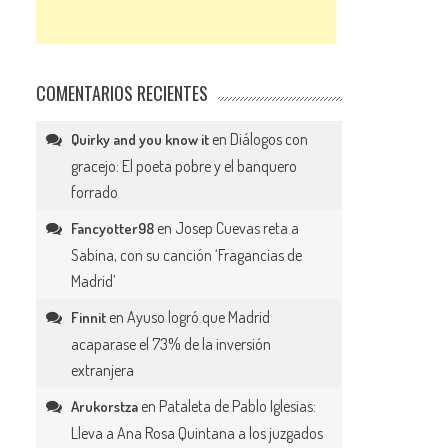
COMENTARIOS RECIENTES
en
Diálogos con
Quirky and you know it
gracejo: El poeta pobre y el banquero
forrado
en
Josep Cuevas reta a
Fancyotter98
Sabina, con su canción ‘Fragancias de
Madrid’
en
Ayuso logró que Madrid
Finnit
acaparase el 73% de la inversión
extranjera
en
Pataleta de Pablo Iglesias:
Arukorstza
Lleva a Ana Rosa Quintana a los juzgados