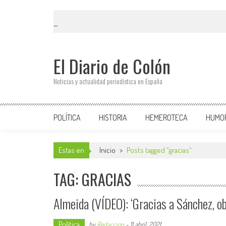
El Diario de Colón
Noticias y actualidad periodística en España
POLÍTICA
HISTORIA
HEMEROTECA
HUMO
Estas en
Inicio
>
Posts tagged "gracias"
TAG: GRACIAS
Almeida (VÍDEO): ‘Gracias a Sánchez, o
Política
by
Redaccion
-
11 abril, 2021