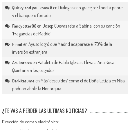
en
Diálogos con gracejo: El poeta pobre
Quirky and you know it
y el banquero forrado
en
Josep Cuevas reta a Sabina, con su canción
Fancyotter98
‘Fragancias de Madrid’
en
Ayuso logró que Madrid acaparase el 73% de la
Finnit
inversión extranjera
en
Pataleta de Pablo Iglesias: Lleva a Ana Rosa
Arukorstza
Quintana a los juzgados
en
Más ‘descuidos’ como el de Doña Letizia en Misa
Darkitasume
podrían abolir la Monarquía
¿TE VAS A PERDER LAS ÚLTIMAS NOTICIAS?
Dirección de correo electrónico: