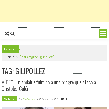
Estas en
Inicio
>
Posts tagged "gilipollez"
TAG: GILIPOLLEZ
VÍDEO: Un andaluz fulmina a una progre que ataca a
Cristóbal Colón
Videos
0
by
Redaccion
-
20 junio, 2020