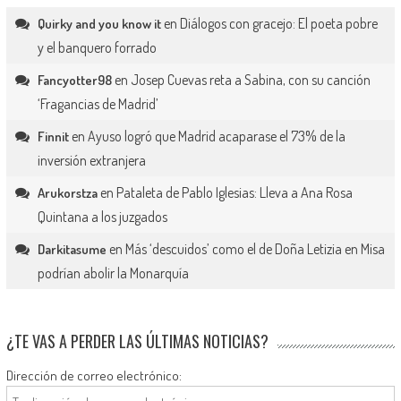
en
Diálogos con gracejo: El poeta pobre
Quirky and you know it
y el banquero forrado
en
Josep Cuevas reta a Sabina, con su canción
Fancyotter98
‘Fragancias de Madrid’
en
Ayuso logró que Madrid acaparase el 73% de la
Finnit
inversión extranjera
en
Pataleta de Pablo Iglesias: Lleva a Ana Rosa
Arukorstza
Quintana a los juzgados
en
Más ‘descuidos’ como el de Doña Letizia en Misa
Darkitasume
podrían abolir la Monarquía
¿TE VAS A PERDER LAS ÚLTIMAS NOTICIAS?
Dirección de correo electrónico: