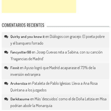
COMENTARIOS RECIENTES
en
Diálogos con gracejo: El poeta pobre
Quirky and you know it
y el banquero forrado
en
Josep Cuevas reta a Sabina, con su canción
Fancyotter98
‘Fragancias de Madrid’
en
Ayuso logró que Madrid acaparase el 73% de la
Finnit
inversión extranjera
en
Pataleta de Pablo Iglesias: Lleva a Ana Rosa
Arukorstza
Quintana a los juzgados
en
Más ‘descuidos’ como el de Doña Letizia en Misa
Darkitasume
podrían abolir la Monarquía