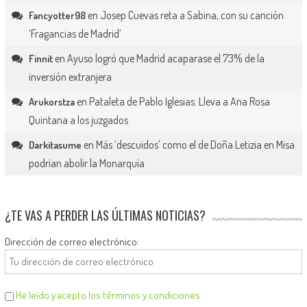
en
Josep Cuevas reta a Sabina, con su canción
Fancyotter98
‘Fragancias de Madrid’
en
Ayuso logró que Madrid acaparase el 73% de la
Finnit
inversión extranjera
en
Pataleta de Pablo Iglesias: Lleva a Ana Rosa
Arukorstza
Quintana a los juzgados
en
Más ‘descuidos’ como el de Doña Letizia en Misa
Darkitasume
podrían abolir la Monarquía
¿TE VAS A PERDER LAS ÚLTIMAS NOTICIAS?
Dirección de correo electrónico:
He leído y acepto los términos y condiciones