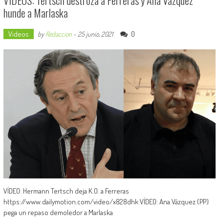
VÍDEOS: Tertsch destroza a Ferreras y Ana Vázquez
hunde a Marlaska
Videos
0
by
Redaccion
-
25 junio, 2021
VÍDEO: Hermann Tertsch deja K.O. a Ferreras
https://www.dailymotion.com/video/x828dhk VÍDEO: Ana Vázquez (PP)
pega un repaso demoledor a Marlaska