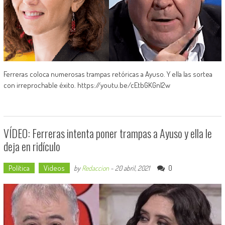
Ferreras coloca numerosas trampas retóricas a Ayuso. Y ella las sortea
con irreprochable éxito. https://youtu.be/cEtbGKGnI2w
VÍDEO: Ferreras intenta poner trampas a Ayuso y ella le
deja en ridículo
Política
Videos
0
by
Redaccion
-
20 abril, 2021