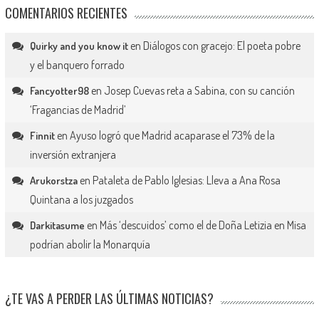
COMENTARIOS RECIENTES
en
Diálogos con gracejo: El poeta pobre
Quirky and you know it
y el banquero forrado
en
Josep Cuevas reta a Sabina, con su canción
Fancyotter98
‘Fragancias de Madrid’
en
Ayuso logró que Madrid acaparase el 73% de la
Finnit
inversión extranjera
en
Pataleta de Pablo Iglesias: Lleva a Ana Rosa
Arukorstza
Quintana a los juzgados
en
Más ‘descuidos’ como el de Doña Letizia en Misa
Darkitasume
podrían abolir la Monarquía
¿TE VAS A PERDER LAS ÚLTIMAS NOTICIAS?