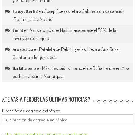
y el banquero forrado
en
Josep Cuevas reta a Sabina, con su canción
Fancyotter98
‘Fragancias de Madrid’
en
Ayuso logró que Madrid acaparase el 73% de la
Finnit
inversión extranjera
en
Pataleta de Pablo Iglesias: Lleva a Ana Rosa
Arukorstza
Quintana a los juzgados
en
Más ‘descuidos’ como el de Doña Letizia en Misa
Darkitasume
podrían abolir la Monarquía
¿TE VAS A PERDER LAS ÚLTIMAS NOTICIAS?
Dirección de correo electrónico:
He leído y acepto los términos y condiciones