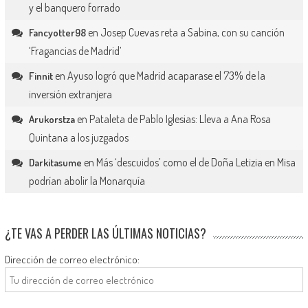
y el banquero forrado
en
Josep Cuevas reta a Sabina, con su canción
Fancyotter98
‘Fragancias de Madrid’
en
Ayuso logró que Madrid acaparase el 73% de la
Finnit
inversión extranjera
en
Pataleta de Pablo Iglesias: Lleva a Ana Rosa
Arukorstza
Quintana a los juzgados
en
Más ‘descuidos’ como el de Doña Letizia en Misa
Darkitasume
podrían abolir la Monarquía
¿TE VAS A PERDER LAS ÚLTIMAS NOTICIAS?
Dirección de correo electrónico: