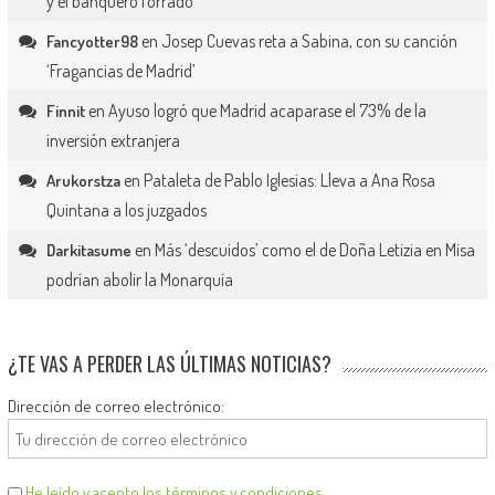
y el banquero forrado
en
Josep Cuevas reta a Sabina, con su canción
Fancyotter98
‘Fragancias de Madrid’
en
Ayuso logró que Madrid acaparase el 73% de la
Finnit
inversión extranjera
en
Pataleta de Pablo Iglesias: Lleva a Ana Rosa
Arukorstza
Quintana a los juzgados
en
Más ‘descuidos’ como el de Doña Letizia en Misa
Darkitasume
podrían abolir la Monarquía
¿TE VAS A PERDER LAS ÚLTIMAS NOTICIAS?
Dirección de correo electrónico:
He leído y acepto los términos y condiciones