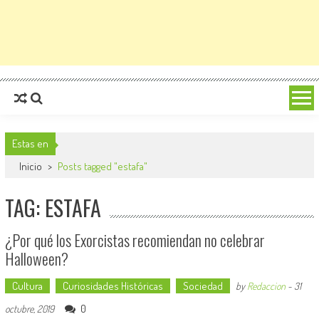
Estas en
Inicio
>
Posts tagged "estafa"
TAG: ESTAFA
¿Por qué los Exorcistas recomiendan no celebrar
Halloween?
Cultura
Curiosidades Históricas
Sociedad
by
Redaccion
-
31
0
octubre, 2019