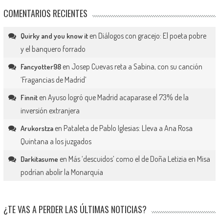
COMENTARIOS RECIENTES
en
Diálogos con gracejo: El poeta pobre
Quirky and you know it
y el banquero forrado
en
Josep Cuevas reta a Sabina, con su canción
Fancyotter98
‘Fragancias de Madrid’
en
Ayuso logró que Madrid acaparase el 73% de la
Finnit
inversión extranjera
en
Pataleta de Pablo Iglesias: Lleva a Ana Rosa
Arukorstza
Quintana a los juzgados
en
Más ‘descuidos’ como el de Doña Letizia en Misa
Darkitasume
podrían abolir la Monarquía
¿TE VAS A PERDER LAS ÚLTIMAS NOTICIAS?