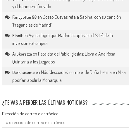
y el banquero forrado
en
Josep Cuevas reta a Sabina, con su canción
Fancyotter98
‘Fragancias de Madrid’
en
Ayuso logró que Madrid acaparase el 73% de la
Finnit
inversión extranjera
en
Pataleta de Pablo Iglesias: Lleva a Ana Rosa
Arukorstza
Quintana a los juzgados
en
Más ‘descuidos’ como el de Doña Letizia en Misa
Darkitasume
podrían abolir la Monarquía
¿TE VAS A PERDER LAS ÚLTIMAS NOTICIAS?
Dirección de correo electrónico: