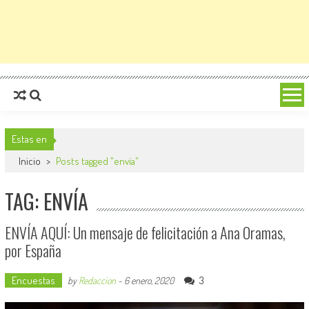
Estas en
Inicio
>
Posts tagged "envía"
TAG: ENVÍA
ENVÍA AQUÍ: Un mensaje de felicitación a Ana Oramas,
por España
Encuestas
3
by
Redaccion
-
6 enero, 2020