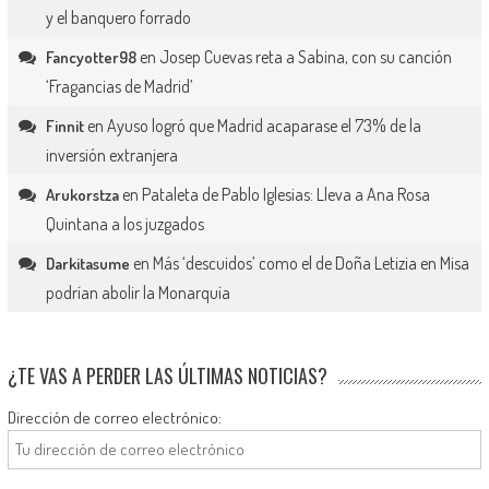
y el banquero forrado
en
Josep Cuevas reta a Sabina, con su canción
Fancyotter98
‘Fragancias de Madrid’
en
Ayuso logró que Madrid acaparase el 73% de la
Finnit
inversión extranjera
en
Pataleta de Pablo Iglesias: Lleva a Ana Rosa
Arukorstza
Quintana a los juzgados
en
Más ‘descuidos’ como el de Doña Letizia en Misa
Darkitasume
podrían abolir la Monarquía
¿TE VAS A PERDER LAS ÚLTIMAS NOTICIAS?
Dirección de correo electrónico: