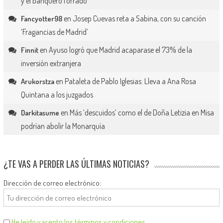
y el banquero forrado
en
Josep Cuevas reta a Sabina, con su canción
Fancyotter98
‘Fragancias de Madrid’
en
Ayuso logró que Madrid acaparase el 73% de la
Finnit
inversión extranjera
en
Pataleta de Pablo Iglesias: Lleva a Ana Rosa
Arukorstza
Quintana a los juzgados
en
Más ‘descuidos’ como el de Doña Letizia en Misa
Darkitasume
podrían abolir la Monarquía
¿TE VAS A PERDER LAS ÚLTIMAS NOTICIAS?
Dirección de correo electrónico:
He leído y acepto los términos y condiciones