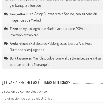
y el banquero forrado
en
Josep Cuevas reta a Sabina, con su canción
Fancyotter98
‘Fragancias de Madrid’
en
Ayuso logró que Madrid acaparase el 73% de la
Finnit
inversión extranjera
en
Pataleta de Pablo Iglesias: Lleva a Ana Rosa
Arukorstza
Quintana a los juzgados
en
Más ‘descuidos’ como el de Doña Letizia en Misa
Darkitasume
podrían abolir la Monarquía
¿TE VAS A PERDER LAS ÚLTIMAS NOTICIAS?
Dirección de correo electrónico: