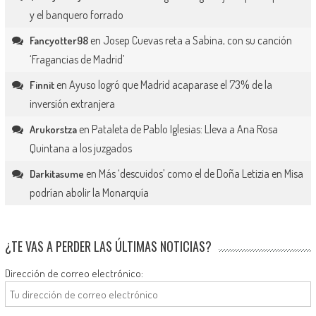
y el banquero forrado
en
Josep Cuevas reta a Sabina, con su canción
Fancyotter98
‘Fragancias de Madrid’
en
Ayuso logró que Madrid acaparase el 73% de la
Finnit
inversión extranjera
en
Pataleta de Pablo Iglesias: Lleva a Ana Rosa
Arukorstza
Quintana a los juzgados
en
Más ‘descuidos’ como el de Doña Letizia en Misa
Darkitasume
podrían abolir la Monarquía
¿TE VAS A PERDER LAS ÚLTIMAS NOTICIAS?
Dirección de correo electrónico: