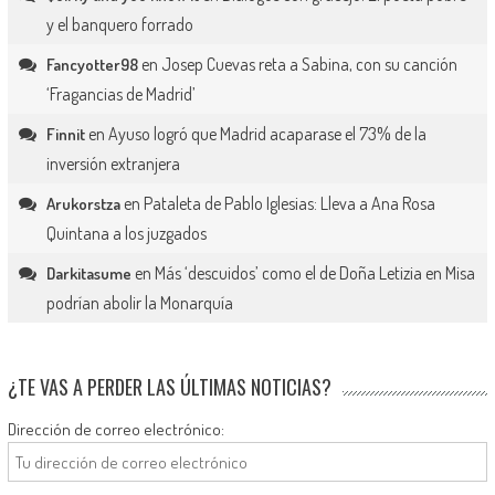
y el banquero forrado
en
Josep Cuevas reta a Sabina, con su canción
Fancyotter98
‘Fragancias de Madrid’
en
Ayuso logró que Madrid acaparase el 73% de la
Finnit
inversión extranjera
en
Pataleta de Pablo Iglesias: Lleva a Ana Rosa
Arukorstza
Quintana a los juzgados
en
Más ‘descuidos’ como el de Doña Letizia en Misa
Darkitasume
podrían abolir la Monarquía
¿TE VAS A PERDER LAS ÚLTIMAS NOTICIAS?
Dirección de correo electrónico: