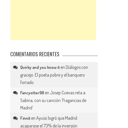
COMENTARIOS RECIENTES
en
Diálogos con
Quirky and you know it
gracejo: El poeta pobre y el banquero
forrado
en
Josep Cuevas reta a
Fancyotter98
Sabina, con su canción ‘Fragancias de
Madrid’
en
Ayuso logró que Madrid
Finnit
acaparase el 73% de la inversión