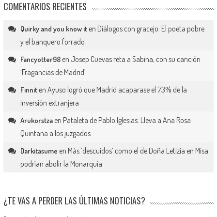
COMENTARIOS RECIENTES
en
Diálogos con gracejo: El poeta pobre
Quirky and you know it
y el banquero forrado
en
Josep Cuevas reta a Sabina, con su canción
Fancyotter98
‘Fragancias de Madrid’
en
Ayuso logró que Madrid acaparase el 73% de la
Finnit
inversión extranjera
en
Pataleta de Pablo Iglesias: Lleva a Ana Rosa
Arukorstza
Quintana a los juzgados
en
Más ‘descuidos’ como el de Doña Letizia en Misa
Darkitasume
podrían abolir la Monarquía
¿TE VAS A PERDER LAS ÚLTIMAS NOTICIAS?