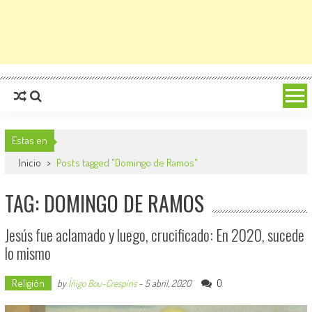
Estas en
Inicio
>
Posts tagged "Domingo de Ramos"
TAG: DOMINGO DE RAMOS
Jesús fue aclamado y luego, crucificado: En 2020, sucede
lo mismo
Religión
0
by
Íñigo Bou-Crespins
-
5 abril, 2020