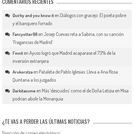
COMENTARIOS RECIENTES
en
Diálogos con gracejo: El poeta pobre
Quirky and you know it
y el banquero forrado
en
Josep Cuevas reta a Sabina, con su canción
Fancyotter98
‘Fragancias de Madrid’
en
Ayuso logró que Madrid acaparase el 73% de la
Finnit
inversión extranjera
en
Pataleta de Pablo Iglesias: Lleva a Ana Rosa
Arukorstza
Quintana a los juzgados
en
Más ‘descuidos’ como el de Doña Letizia en Misa
Darkitasume
podrían abolir la Monarquía
¿TE VAS A PERDER LAS ÚLTIMAS NOTICIAS?
Dirección de correo electrónico: