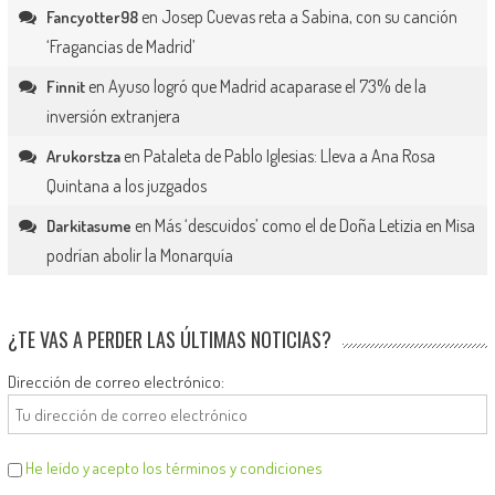
en
Josep Cuevas reta a Sabina, con su canción
Fancyotter98
‘Fragancias de Madrid’
en
Ayuso logró que Madrid acaparase el 73% de la
Finnit
inversión extranjera
en
Pataleta de Pablo Iglesias: Lleva a Ana Rosa
Arukorstza
Quintana a los juzgados
en
Más ‘descuidos’ como el de Doña Letizia en Misa
Darkitasume
podrían abolir la Monarquía
¿TE VAS A PERDER LAS ÚLTIMAS NOTICIAS?
Dirección de correo electrónico:
He leído y acepto los términos y condiciones