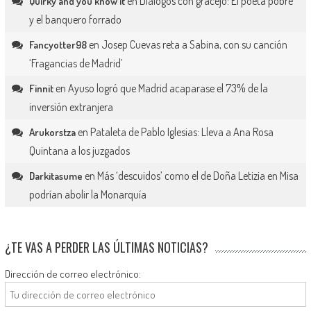
en
Diálogos con gracejo: El poeta pobre
Quirky and you know it
y el banquero forrado
en
Josep Cuevas reta a Sabina, con su canción
Fancyotter98
‘Fragancias de Madrid’
en
Ayuso logró que Madrid acaparase el 73% de la
Finnit
inversión extranjera
en
Pataleta de Pablo Iglesias: Lleva a Ana Rosa
Arukorstza
Quintana a los juzgados
en
Más ‘descuidos’ como el de Doña Letizia en Misa
Darkitasume
podrían abolir la Monarquía
¿TE VAS A PERDER LAS ÚLTIMAS NOTICIAS?
Dirección de correo electrónico: