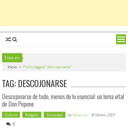
Estas en
Inicio
>
Posts tagged "descojonarse"
TAG: DESCOJONARSE
Descojonarse de todo, menos de lo esencial: un lema vital
de Don Pepone
Cultura
Religión
Sociedad
by
Redaccion
-
16 febrero, 2023
0