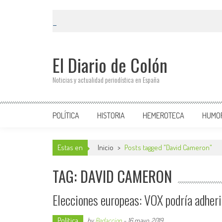
El Diario de Colón
Noticias y actualidad periodística en España
POLÍTICA
HISTORIA
HEMEROTECA
HUMO
Estas en
Inicio
>
Posts tagged "David Cameron"
TAG: DAVID CAMERON
Elecciones europeas: VOX podría adheri
Política
by
Redaccion
-
16 mayo, 2019