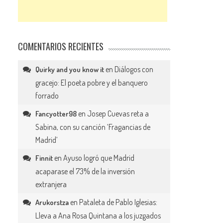
COMENTARIOS RECIENTES
en
Diálogos con
Quirky and you know it
gracejo: El poeta pobre y el banquero
forrado
en
Josep Cuevas reta a
Fancyotter98
Sabina, con su canción ‘Fragancias de
Madrid’
en
Ayuso logró que Madrid
Finnit
acaparase el 73% de la inversión
extranjera
en
Pataleta de Pablo Iglesias:
Arukorstza
Lleva a Ana Rosa Quintana a los juzgados