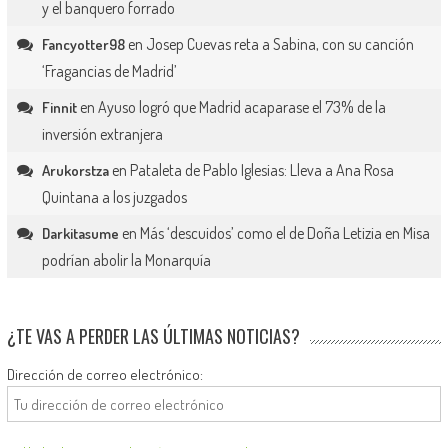
y el banquero forrado
en
Josep Cuevas reta a Sabina, con su canción
Fancyotter98
‘Fragancias de Madrid’
en
Ayuso logró que Madrid acaparase el 73% de la
Finnit
inversión extranjera
en
Pataleta de Pablo Iglesias: Lleva a Ana Rosa
Arukorstza
Quintana a los juzgados
en
Más ‘descuidos’ como el de Doña Letizia en Misa
Darkitasume
podrían abolir la Monarquía
¿TE VAS A PERDER LAS ÚLTIMAS NOTICIAS?
Dirección de correo electrónico: