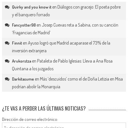
en
Diálogos con gracejo: El poeta pobre
Quirky and you know it
y el banquero forrado
en
Josep Cuevas reta a Sabina, con su canción
Fancyotter98
‘Fragancias de Madrid’
en
Ayuso logró que Madrid acaparase el 73% de la
Finnit
inversión extranjera
en
Pataleta de Pablo Iglesias: Lleva a Ana Rosa
Arukorstza
Quintana a los juzgados
en
Más ‘descuidos’ como el de Doña Letizia en Misa
Darkitasume
podrían abolir la Monarquía
¿TE VAS A PERDER LAS ÚLTIMAS NOTICIAS?
Dirección de correo electrónico: