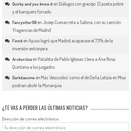
en
Diálogos con gracejo: El poeta pobre
Quirky and you know it
y el banquero forrado
en
Josep Cuevas reta a Sabina, con su canción
Fancyotter98
‘Fragancias de Madrid’
en
Ayuso logró que Madrid acaparase el 73% de la
Finnit
inversión extranjera
en
Pataleta de Pablo Iglesias: Lleva a Ana Rosa
Arukorstza
Quintana a los juzgados
en
Más ‘descuidos’ como el de Doña Letizia en Misa
Darkitasume
podrían abolir la Monarquía
¿TE VAS A PERDER LAS ÚLTIMAS NOTICIAS?
Dirección de correo electrónico: