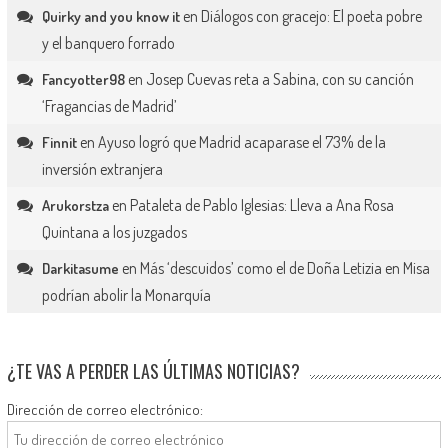
en
Diálogos con gracejo: El poeta pobre
Quirky and you know it
y el banquero forrado
en
Josep Cuevas reta a Sabina, con su canción
Fancyotter98
‘Fragancias de Madrid’
en
Ayuso logró que Madrid acaparase el 73% de la
Finnit
inversión extranjera
en
Pataleta de Pablo Iglesias: Lleva a Ana Rosa
Arukorstza
Quintana a los juzgados
en
Más ‘descuidos’ como el de Doña Letizia en Misa
Darkitasume
podrían abolir la Monarquía
¿TE VAS A PERDER LAS ÚLTIMAS NOTICIAS?
Dirección de correo electrónico: