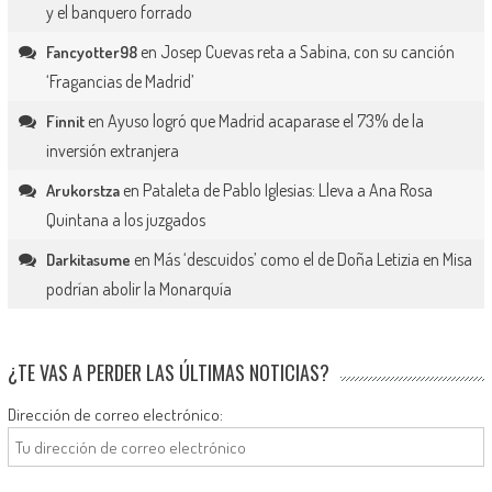
y el banquero forrado
en
Josep Cuevas reta a Sabina, con su canción
Fancyotter98
‘Fragancias de Madrid’
en
Ayuso logró que Madrid acaparase el 73% de la
Finnit
inversión extranjera
en
Pataleta de Pablo Iglesias: Lleva a Ana Rosa
Arukorstza
Quintana a los juzgados
en
Más ‘descuidos’ como el de Doña Letizia en Misa
Darkitasume
podrían abolir la Monarquía
¿TE VAS A PERDER LAS ÚLTIMAS NOTICIAS?
Dirección de correo electrónico: