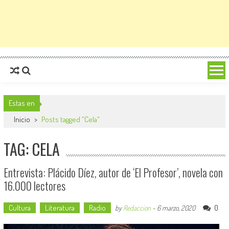
Estas en
Inicio
>
Posts tagged "Cela"
TAG: CELA
Entrevista: Plácido Díez, autor de ‘El Profesor’, novela con
16.000 lectores
Cultura
Literatura
Radio
0
by
Redaccion
-
6 marzo, 2020