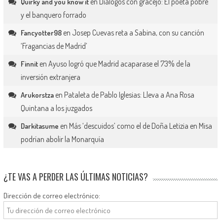
en
Diálogos con gracejo: El poeta pobre
Quirky and you know it
y el banquero forrado
en
Josep Cuevas reta a Sabina, con su canción
Fancyotter98
‘Fragancias de Madrid’
en
Ayuso logró que Madrid acaparase el 73% de la
Finnit
inversión extranjera
en
Pataleta de Pablo Iglesias: Lleva a Ana Rosa
Arukorstza
Quintana a los juzgados
en
Más ‘descuidos’ como el de Doña Letizia en Misa
Darkitasume
podrían abolir la Monarquía
¿TE VAS A PERDER LAS ÚLTIMAS NOTICIAS?
Dirección de correo electrónico: