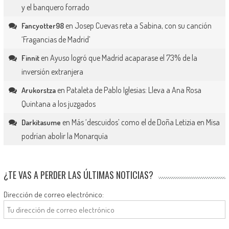
y el banquero forrado
en
Josep Cuevas reta a Sabina, con su canción
Fancyotter98
‘Fragancias de Madrid’
en
Ayuso logró que Madrid acaparase el 73% de la
Finnit
inversión extranjera
en
Pataleta de Pablo Iglesias: Lleva a Ana Rosa
Arukorstza
Quintana a los juzgados
en
Más ‘descuidos’ como el de Doña Letizia en Misa
Darkitasume
podrían abolir la Monarquía
¿TE VAS A PERDER LAS ÚLTIMAS NOTICIAS?
Dirección de correo electrónico: