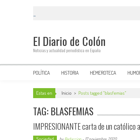
El Diario de Colón
Noticias y actualidad periodística en España
POLÍTICA
HISTORIA
HEMEROTECA
HUMO
Estas en
Inicio
>
Posts tagged "blasfemias"
TAG: BLASFEMIAS
IMPRESIONANTE carta de un católico a 
Sociedad
by
Redaccion
-
17 noviembre, 2020