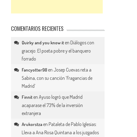
COMENTARIOS RECIENTES
en
Diálogos con
Quirky and you know it
gracejo: El poeta pobre y el banquero
forrado
en
Josep Cuevas reta a
Fancyotter98
Sabina, con su canción ‘Fragancias de
Madrid’
en
Ayuso logró que Madrid
Finnit
acaparase el 73% de la inversión
extranjera
en
Pataleta de Pablo Iglesias:
Arukorstza
Lleva a Ana Rosa Quintana a los juzgados