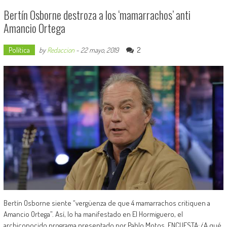
Bertín Osborne destroza a los ‘mamarrachos’ anti
Amancio Ortega
Política
2
by
Redaccion
-
22 mayo, 2019
Bertín Osborne siente “vergüenza de que 4 mamarrachos critiquen a
Amancio Ortega”. Así, lo ha manifestado en El Hormiguero, el
archiconocido programa presentado por Pablo Motos. ENCUESTA: ¿A qué