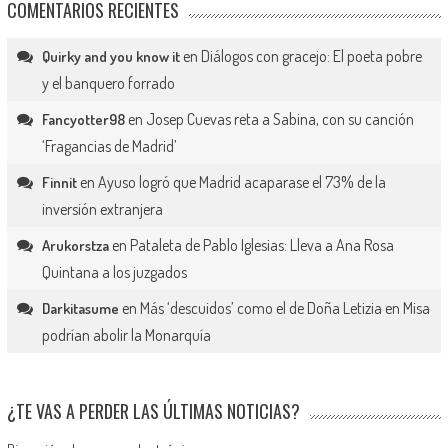
COMENTARIOS RECIENTES
en
Diálogos con gracejo: El poeta pobre
Quirky and you know it
y el banquero forrado
en
Josep Cuevas reta a Sabina, con su canción
Fancyotter98
‘Fragancias de Madrid’
en
Ayuso logró que Madrid acaparase el 73% de la
Finnit
inversión extranjera
en
Pataleta de Pablo Iglesias: Lleva a Ana Rosa
Arukorstza
Quintana a los juzgados
en
Más ‘descuidos’ como el de Doña Letizia en Misa
Darkitasume
podrían abolir la Monarquía
¿TE VAS A PERDER LAS ÚLTIMAS NOTICIAS?