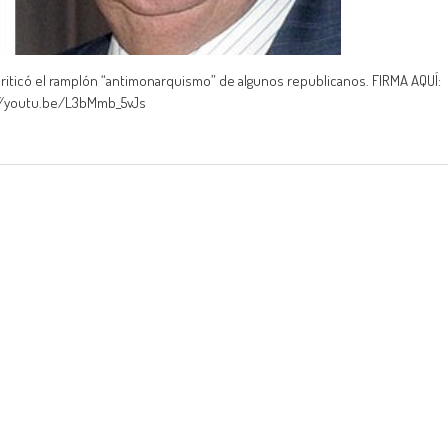
iticó el ramplón “antimonarquismo” de algunos republicanos. FIRMA AQUÍ:
s://youtu.be/L3bMmb_5vJs