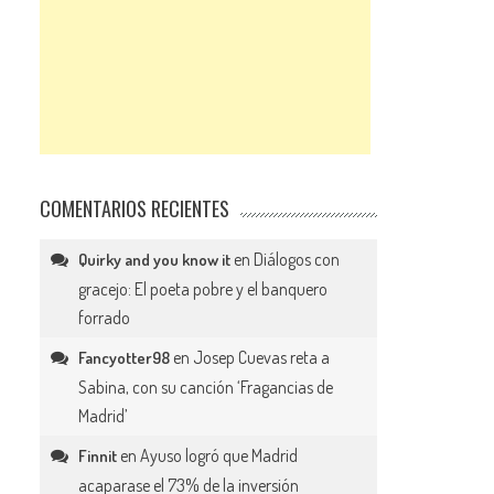
COMENTARIOS RECIENTES
en
Diálogos con
Quirky and you know it
gracejo: El poeta pobre y el banquero
forrado
en
Josep Cuevas reta a
Fancyotter98
Sabina, con su canción ‘Fragancias de
Madrid’
en
Ayuso logró que Madrid
Finnit
acaparase el 73% de la inversión