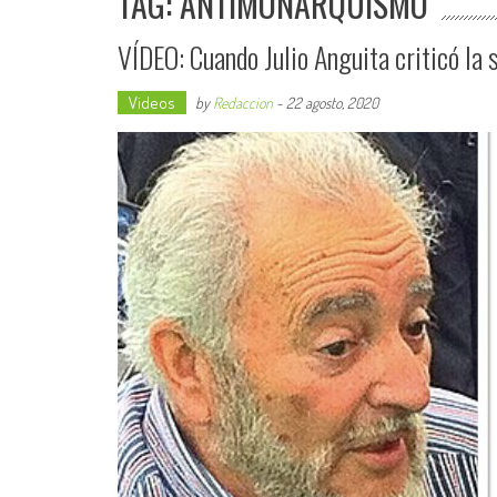
TAG: ANTIMONARQUISMO
VÍDEO: Cuando Julio Anguita criticó la 
Videos
by
Redaccion
-
22 agosto, 2020