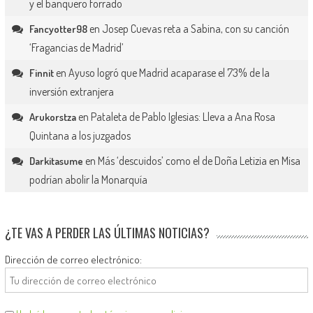
y el banquero forrado
en
Josep Cuevas reta a Sabina, con su canción
Fancyotter98
‘Fragancias de Madrid’
en
Ayuso logró que Madrid acaparase el 73% de la
Finnit
inversión extranjera
en
Pataleta de Pablo Iglesias: Lleva a Ana Rosa
Arukorstza
Quintana a los juzgados
en
Más ‘descuidos’ como el de Doña Letizia en Misa
Darkitasume
podrían abolir la Monarquía
¿TE VAS A PERDER LAS ÚLTIMAS NOTICIAS?
Dirección de correo electrónico: