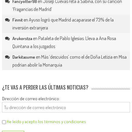
en
Josep Cuevas reta a Sabina, con su canción
Fancyotter98
‘Fragancias de Madrid’
en
Ayuso logró que Madrid acaparase el 73% de la
Finnit
inversión extranjera
en
Pataleta de Pablo Iglesias: Lleva a Ana Rosa
Arukorstza
Quintana a los juzgados
en
Más ‘descuidos’ como el de Doña Letizia en Misa
Darkitasume
podrían abolir la Monarquía
¿TE VAS A PERDER LAS ÚLTIMAS NOTICIAS?
Dirección de correo electrónico:
He leído y acepto los términos y condiciones